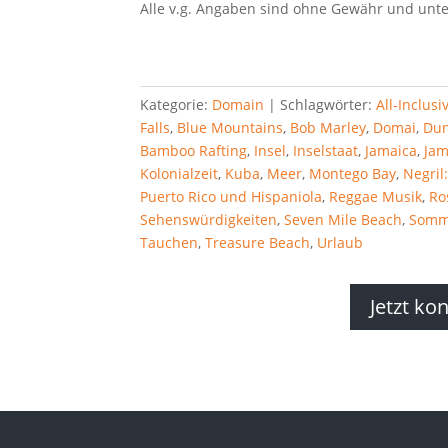
Alle v.g. Angaben sind ohne Gewähr und unte
Kategorie:
Domain
Schlagwörter:
All-Inclus
Falls
,
Blue Mountains
,
Bob Marley
,
Domai
,
Dun
Bamboo Rafting
,
Insel
,
Inselstaat
,
Jamaica
,
Jam
Kolonialzeit
,
Kuba
,
Meer
,
Montego Bay
,
Negril:
Puerto Rico und Hispaniola
,
Reggae Musik
,
Ro
Sehenswürdigkeiten
,
Seven Mile Beach
,
Somm
Tauchen
,
Treasure Beach
,
Urlaub
Jetzt ko