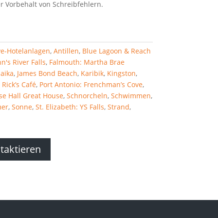
r Vorbehalt von Schreibfehlern.
ive-Hotelanlagen
,
Antillen
,
Blue Lagoon & Reach
n's River Falls
,
Falmouth: Martha Brae
aika
,
James Bond Beach
,
Karibik
,
Kingston
,
 Rick’s Café
,
Port Antonio: Frenchman’s Cove
,
se Hall Great House
,
Schnorcheln
,
Schwimmen
,
er
,
Sonne
,
St. Elizabeth: YS Falls
,
Strand
,
ntaktieren